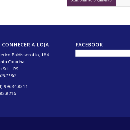
Adicionar ao orçamento
 CONHECER A LOJA
FACEBOOK
erico Baldisserotto, 184
anta Catarina
o Sul – RS
.032130
4) 99634.8311
983.8216