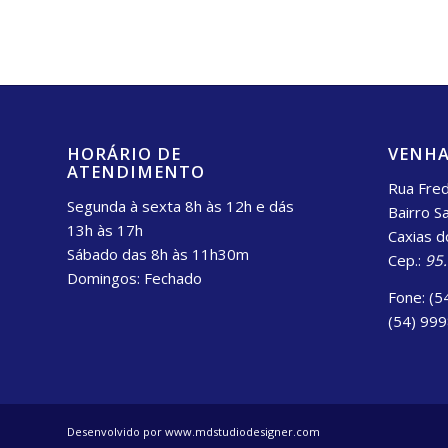
HORÁRIO DE
VENHA
ATENDIMENTO
Rua Fred
Segunda à sexta 8h às 12h e dás
Bairro S
13h às 17h
Caxias d
Sábado das 8h às 11h30m
Cep.:
95
Domingos: Fechado
Fone: (5
(54) 99
Desenvolvido por www.mdstudiodesigner.com