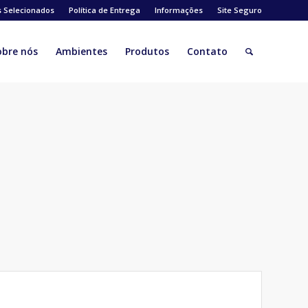
s Selecionados
Política de Entrega
Informações
Site Seguro
obre nós
Ambientes
Produtos
Contato