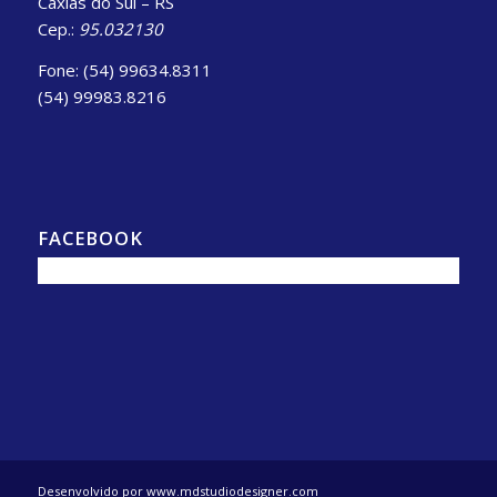
Caxias do Sul – RS
Cep.:
95.032130
Fone: (54) 99634.8311
(54) 99983.8216
FACEBOOK
Desenvolvido por www.mdstudiodesigner.com