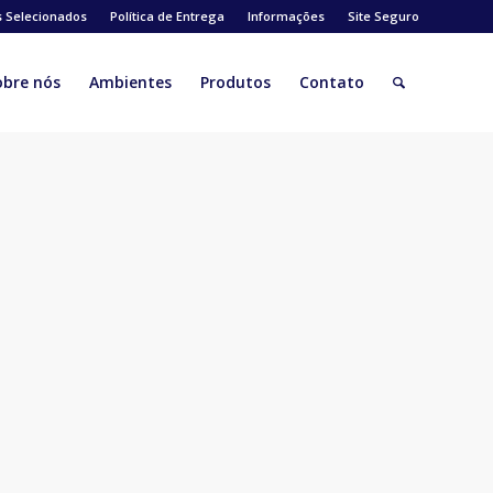
s Selecionados
Política de Entrega
Informações
Site Seguro
obre nós
Ambientes
Produtos
Contato