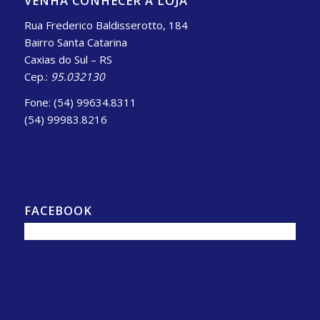
VENHA CONHECER A LOJA
Rua Frederico Baldisserotto, 184
Bairro Santa Catarina
Caxias do Sul – RS
Cep.:
95.032130
Fone: (54) 99634.8311
(54) 99983.8216
FACEBOOK