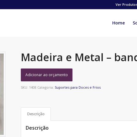
Ver Produto
Home
S
Madeira e Metal – ban
Adicionar ao orçamento
SKU:
1408
Categoria:
Suportes para Doces e Frios
Descrição
Descrição