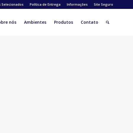
s Selecionados
Política de Entrega
Informações
Site Seguro
obre nós
Ambientes
Produtos
Contato