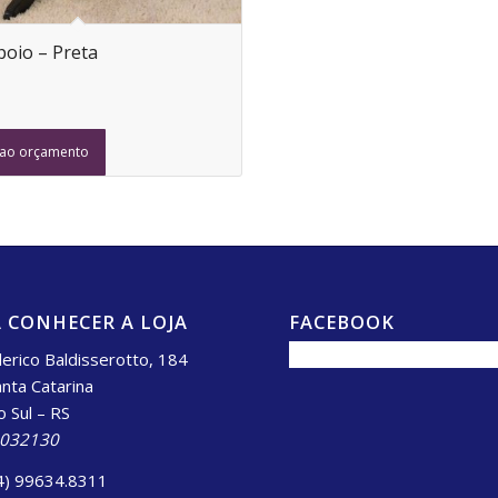
oio – Preta
 ao orçamento
 CONHECER A LOJA
FACEBOOK
erico Baldisserotto, 184
anta Catarina
o Sul – RS
.032130
4) 99634.8311