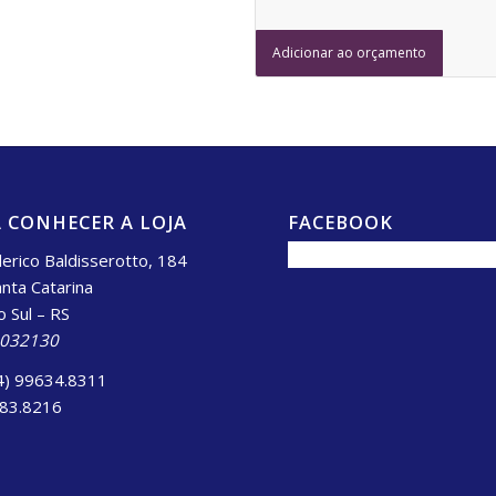
Adicionar ao orçamento
 CONHECER A LOJA
FACEBOOK
erico Baldisserotto, 184
anta Catarina
o Sul – RS
.032130
4) 99634.8311
983.8216