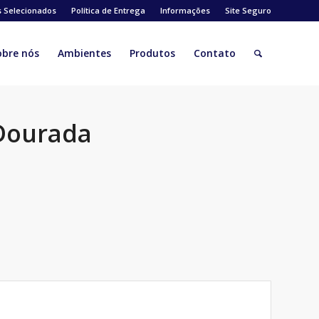
s Selecionados
Política de Entrega
Informações
Site Seguro
obre nós
Ambientes
Produtos
Contato
 Dourada