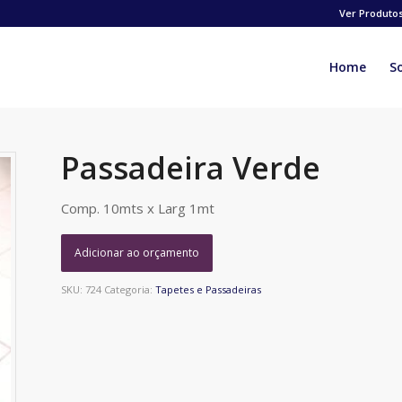
Ver Produto
Home
S
Passadeira Verde
Comp. 10mts x Larg 1mt
Adicionar ao orçamento
SKU:
724
Categoria:
Tapetes e Passadeiras