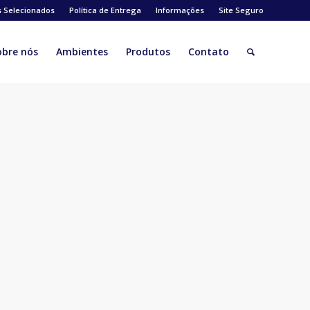
s Selecionados
Política de Entrega
Informações
Site Seguro
obre nós
Ambientes
Produtos
Contato