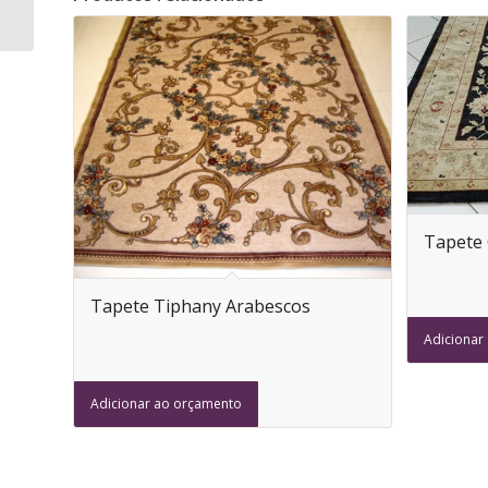
Itapema
Tapete 
Tapete Tiphany Arabescos
Adicionar
Adicionar ao orçamento