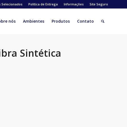
s Selecionados
Política de Entrega
Informações
Site Seguro
obre nós
Ambientes
Produtos
Contato
ibra Sintética