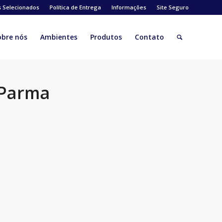
s Selecionados
Política de Entrega
Informações
Site Seguro
obre nós
Ambientes
Produtos
Contato
 Parma