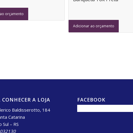
 ao orçamento
Adicionar ao orçamento
 CONHECER A LOJA
FACEBOOK
erico Baldisserotto, 184
anta Catarina
o Sul – RS
.032130