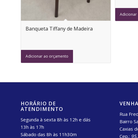
Adicionar
Banqueta Tiffany de Madeira
Adicionar ao orçamento
HORÁRIO DE
VENHA
ATENDIMENTO
Rua Fred
Segunda à sexta 8h às 12h e dás
Bairro S
13h às 17h
Caxias d
Sábado das 8h às 11h30m
Cep.:
95