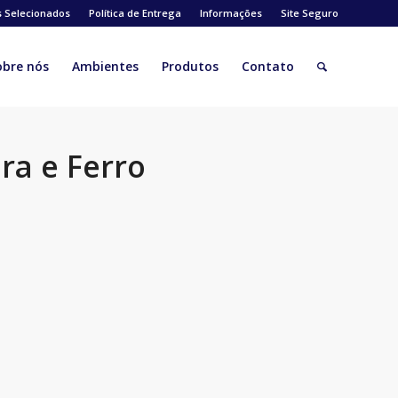
s Selecionados
Política de Entrega
Informações
Site Seguro
obre nós
Ambientes
Produtos
Contato
ra e Ferro