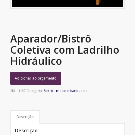
Aparador/Bistrô
Coletiva com Ladrilho
Hidráulico
Adicionar ao orçamento
SKU:
1137
Categoria:
Bistrô - mesas e banquetas
Descrição
Descrição