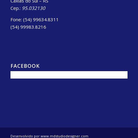
Caxias do Sul – RS
Cep.:
95.032130
Fone: (54) 99634.8311
(54) 99983.8216
FACEBOOK
Desenvolvido por www.mdstudiodesigner.com