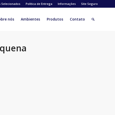
s Selecionados
Política de Entrega
Informações
Site Seguro
obre nós
Ambientes
Produtos
Contato
equena