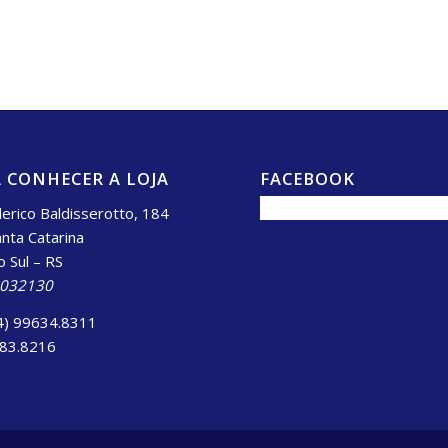
 CONHECER A LOJA
FACEBOOK
erico Baldisserotto, 184
anta Catarina
o Sul – RS
.032130
4) 99634.8311
983.8216