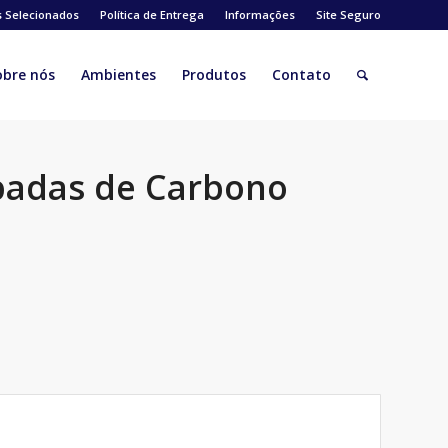
s Selecionados
Política de Entrega
Informações
Site Seguro
obre nós
Ambientes
Produtos
Contato
padas de Carbono