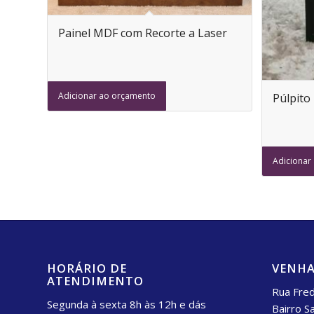
Painel MDF com Recorte a Laser
Adicionar ao orçamento
Púlpito
Adicionar
HORÁRIO DE
VENHA
ATENDIMENTO
Rua Fred
Segunda à sexta 8h às 12h e dás
Bairro S