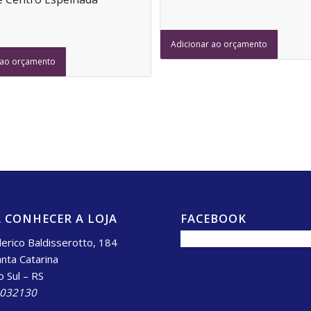
Adicionar ao orçamento
 ao orçamento
 CONHECER A LOJA
FACEBOOK
erico Baldisserotto, 184
anta Catarina
o Sul – RS
.032130