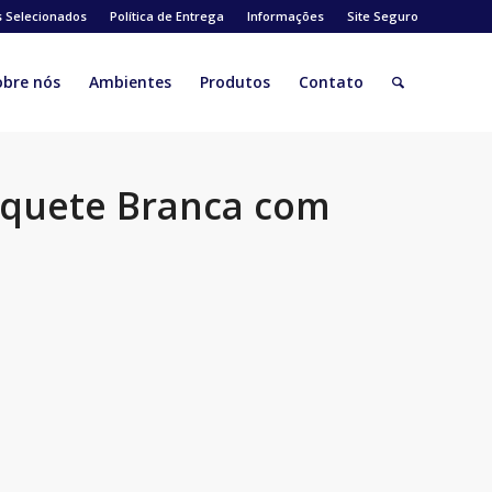
s Selecionados
Política de Entrega
Informações
Site Seguro
obre nós
Ambientes
Produtos
Contato
nquete Branca com