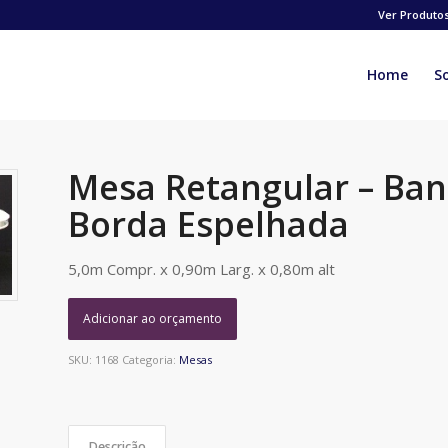
Ver Produto
Home
S
Mesa Retangular – Ba
Borda Espelhada
5,0m Compr. x 0,90m Larg. x 0,80m alt
Adicionar ao orçamento
SKU:
1168
Categoria:
Mesas
Descrição