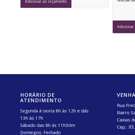
Adicionar ao orçamento
Adicionar
HORÁRIO DE
VENHA
ATENDIMENTO
Rua Fred
Segunda à sexta 8h às 12h e dás
Bairro S
13h às 17h
Caxias d
Sábado das 8h às 11h30m
Cep.:
95
Domingos: Fechado