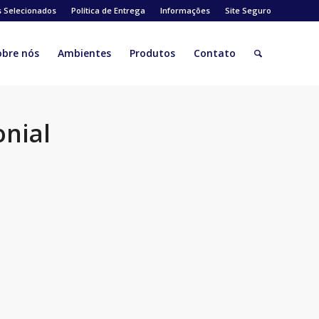
s Selecionados
Política de Entrega
Informações
Site Seguro
obre nós
Ambientes
Produtos
Contato
onial