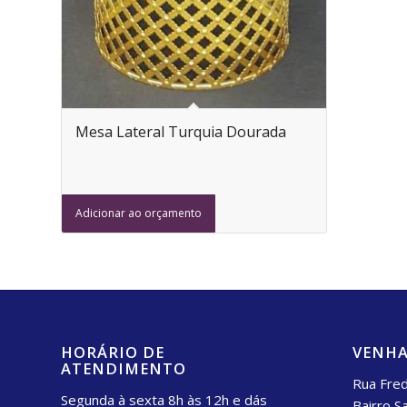
Mesa Lateral Turquia Dourada
Adicionar ao orçamento
HORÁRIO DE
VENHA
ATENDIMENTO
Rua Fred
Segunda à sexta 8h às 12h e dás
Bairro S