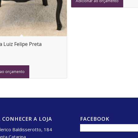
Adicionar ao orçamento
a Luiz Felipe Preta
 ao orçamento
 CONHECER A LOJA
FACEBOOK
erico Baldisserotto, 184
anta Catarina