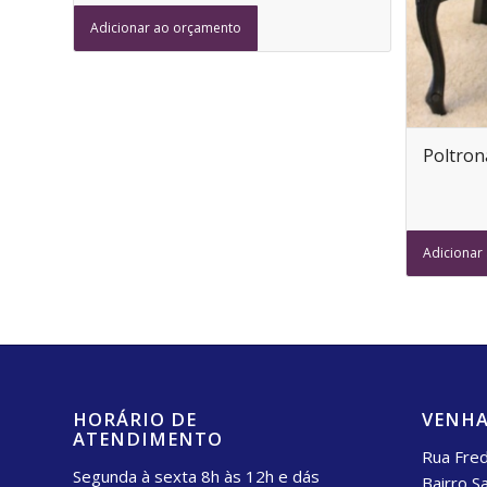
Adicionar ao orçamento
Poltron
Adicionar
HORÁRIO DE
VENHA
ATENDIMENTO
Rua Fred
Segunda à sexta 8h às 12h e dás
Bairro S