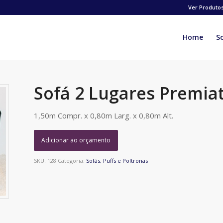
Ver Produto
Home
S
Sofá 2 Lugares Premia
1,50m Compr. x 0,80m Larg. x 0,80m Alt.
Adicionar ao orçamento
SKU:
128
Categoria:
Sofás, Puffs e Poltronas