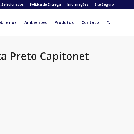
s Selecionados
Política de Entrega
Informações
Site Seguro
obre nós
Ambientes
Produtos
Contato
ta Preto Capitonet