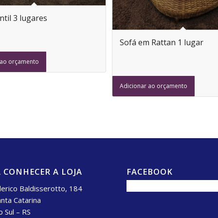
til 3 lugares
Sofá em Rattan 1 lugar
 ao orçamento
Adicionar ao orçamento
 CONHECER A LOJA
FACEBOOK
erico Baldisserotto, 184
anta Catarina
o Sul – RS