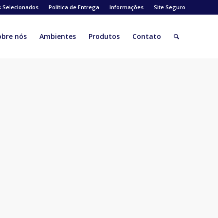
s Selecionados
Política de Entrega
Informações
Site Seguro
obre nós
Ambientes
Produtos
Contato