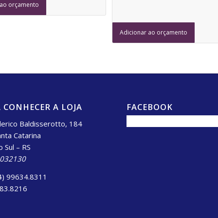
 ao orçamento
Adicionar ao orçamento
 CONHECER A LOJA
FACEBOOK
erico Baldisserotto, 184
anta Catarina
o Sul – RS
.032130
4) 99634.8311
983.8216