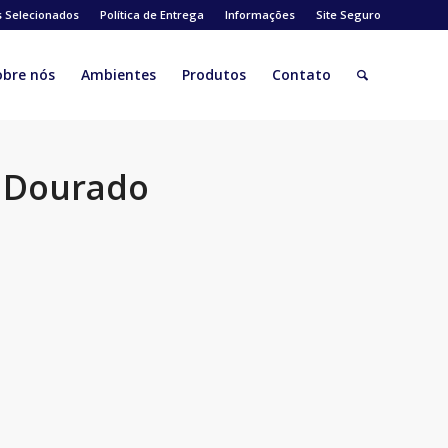
s Selecionados
Política de Entrega
Informações
Site Seguro
obre nós
Ambientes
Produtos
Contato
e Dourado