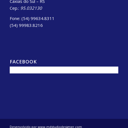
Caxias do Sul – RS
Cep.:
95.032130
Fone: (54) 99634.8311
(54) 99983.8216
FACEBOOK
Desenvolvido por www.mdstudiodesigner.com