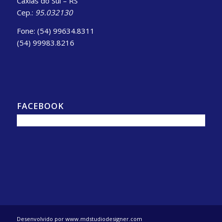
Caxias do Sul – RS
Cep.:
95.032130
Fone: (54) 99634.8311
(54) 99983.8216
FACEBOOK
Desenvolvido por www.mdstudiodesigner.com