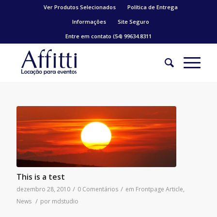
Ver Produtos Selecionados
Política de Entrega
Informações
Site Seguro
Entre em contato (54) 99634.8311
This is a test
/
/
dezembro 28, 2010
0 Comentários
em
Frontpage Article
,
/
News
por
mdstudio