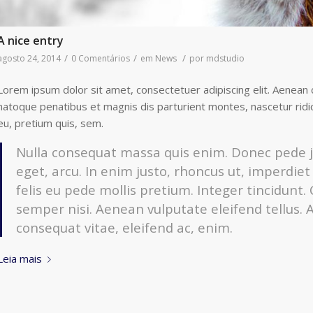
A nice entry
/
/
/
agosto 24, 2014
0 Comentários
em
News
por
mdstudio
Lorem ipsum dolor sit amet, consectetuer adipiscing elit. Aenean
natoque penatibus et magnis dis parturient montes, nascetur ridic
eu, pretium quis, sem.
Nulla consequat massa quis enim. Donec pede just
eget, arcu. In enim justo, rhoncus ut, imperdiet
felis eu pede mollis pretium. Integer tincidun
semper nisi. Aenean vulputate eleifend tellus. A
consequat vitae, eleifend ac, enim.
Leia mais