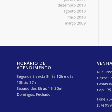
dezembro 2010
agosto 2010
maio 2010
março 2009
HORÁRIO DE
VENHA
ATENDIMENTO
Rua Fred
Segunda à sexta 8h às 12h e dás
Bairro S
13h às 17h
Caxias d
Sábado das 8h às 11h30m
Cep.:
95
Domingos: Fechado
Fone: (5
(54) 99