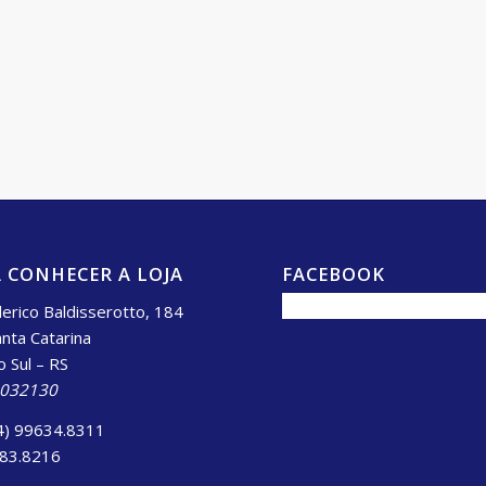
 CONHECER A LOJA
FACEBOOK
erico Baldisserotto, 184
anta Catarina
o Sul – RS
.032130
4) 99634.8311
983.8216