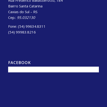
Rua Frederico Baldisserotto, 184
Bairro Santa Catarina
Caxias do Sul – RS
Cep.:
95.032130
Fone: (54) 99634.8311
(54) 99983.8216
FACEBOOK