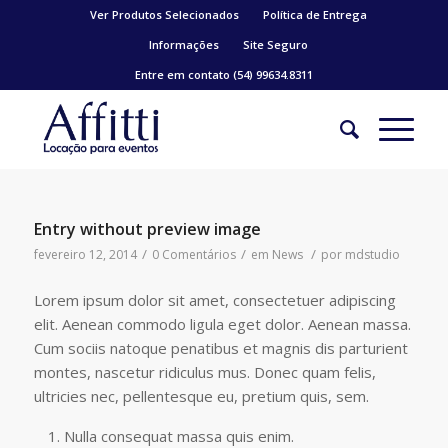
Ver Produtos Selecionados
Política de Entrega
Informações
Site Seguro
Entre em contato (54) 99634.8311
Entry without preview image
/
/
/
fevereiro 12, 2014
0 Comentários
em
News
por
mdstudio
Lorem ipsum dolor sit amet, consectetuer adipiscing
elit. Aenean commodo ligula eget dolor. Aenean massa.
Cum sociis natoque penatibus et magnis dis parturient
montes, nascetur ridiculus mus. Donec quam felis,
ultricies nec, pellentesque eu, pretium quis, sem.
Nulla consequat massa quis enim.