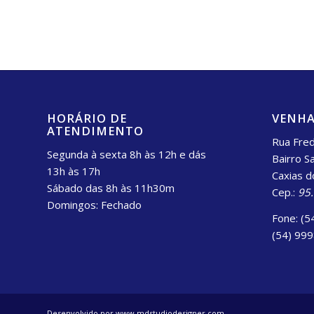
HORÁRIO DE
VENHA
ATENDIMENTO
Rua Fred
Segunda à sexta 8h às 12h e dás
Bairro S
13h às 17h
Caxias d
Sábado das 8h às 11h30m
Cep.:
95
Domingos: Fechado
Fone: (5
(54) 99
Desenvolvido por www.mdstudiodesigner.com