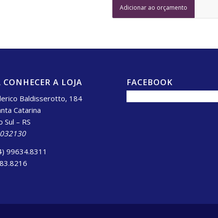
Adicionar ao orçamento
 CONHECER A LOJA
FACEBOOK
erico Baldisserotto, 184
anta Catarina
o Sul – RS
.032130
4) 99634.8311
983.8216