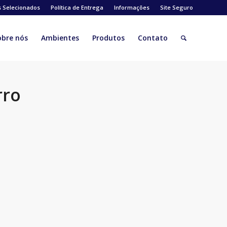
s Selecionados
Política de Entrega
Informações
Site Seguro
obre nós
Ambientes
Produtos
Contato
rro