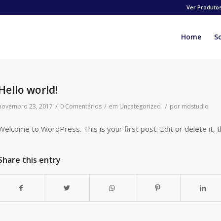
Ver Produto
Home
S
Hello world!
/
/
/
novembro 23, 2017
0 Comentários
em
Uncategorized
por
mdstudio
Welcome to WordPress. This is your first post. Edit or delete it, t
Share this entry