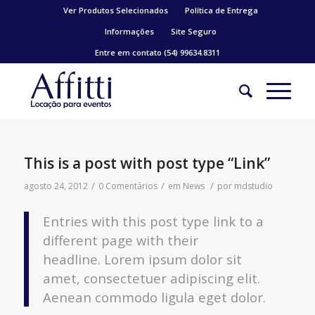
Ver Produtos Selecionados
Política de Entrega
Informações
Site Seguro
Entre em contato (54) 99634.8311
This is a post with post type “Link”
/
/
/
agosto 24, 2012
0 Comentários
em
News
por
mdstudio
Entries with this post type link to a
different page with their
headline. Lorem ipsum dolor sit
amet, consectetuer adipiscing elit.
Aenean commodo ligula eget dolor.