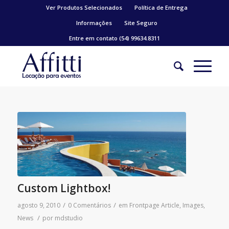
Ver Produtos Selecionados
Política de Entrega
Informações
Site Seguro
Entre em contato (54) 99634.8311
Custom Lightbox!
/
/
agosto 9, 2010
0 Comentários
em
Frontpage Article
,
Images
,
/
News
por
mdstudio