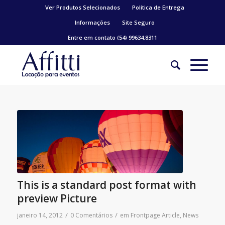
Ver Produtos Selecionados
Política de Entrega
Informações
Site Seguro
Entre em contato (54) 99634.8311
This is a standard post format with
preview Picture
/
/
janeiro 14, 2012
0 Comentários
em
Frontpage Article
,
News